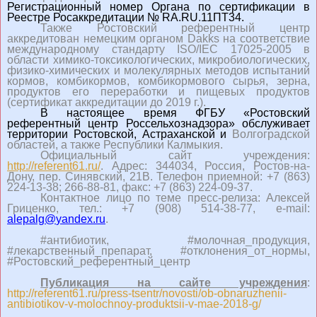
Регистрационный номер Органа по сертификации в
Реестре Росаккредитации №
RA
.RU.11ПТ34.
Также Ростовский референтный центр
аккредитован немецким органом Dakks на соответствие
международному стандарту ISO/IEC 17025-2005 в
области химико-токсикологических, микробиологических,
физико-химических и молекулярных методов испытаний
кормов, комбикормов, комбикормового сырья, зерна,
продуктов его переработки и пищевых продуктов
(сертификат аккредитации до 2019 г.).
В настоящее время ФГБУ «Ростовский
референтный центр Россельхознадзора» обслуживает
территории Ростовской, Астраханской и
Волгоградской
областей, а также Республики Калмыкия.
Официальный сайт учреждения:
http://referent61.ru/
. Адрес: 344034, Россия, Ростов-на-
Дону, пер. Синявский, 21В. Телефон приемной: +7 (863)
224-13-38; 266-88-81, факс: +7 (863) 224-09-37.
Контактное лицо по теме пресс-релиза: Алексей
Гриценко, тел.: +7 (908) 514-38-77, e-mail:
alepalg
@
yandex
.
ru
.
#
антибиотик
, #молочная_продукция,
#лекарственный_препарат, #отклонения_от_нормы,
#Ростовский_референтный_центр
Публикация на сайте учреждения
:
http://referent61.ru/press-tsentr/novosti/ob-obnaruzhenii-
antibiotikov-v-molochnoy-produktsii-v-mae-2018-g/