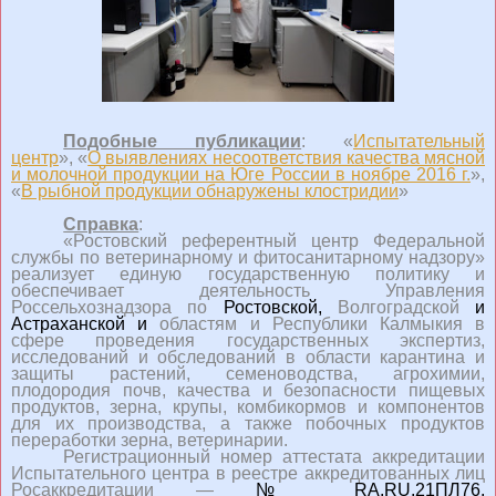
Подобные публикации
: «
Испытательный
центр
», «
О выявлениях несоответствия качества мясной
и молочной продукции на Юге России в ноябре 2016 г.
»,
«
В рыбной продукции обнаружены клостридии
»
Справка
:
«Ростовский референтный центр Федеральной
службы по ветеринарному и фитосанитарному надзору»
реализует единую государственную политику и
обеспечивает деятельность Управления
Россельхознадзора по
Ростовской,
Волгоградской
и
Астраханской и
областям и Республики Калмыкия в
сфере проведения государственных экспертиз,
исследований и обследований в области карантина и
защиты растений, семеноводства, агрохимии,
плодородия почв, качества и безопасности пищевых
продуктов, зерна, крупы, комбикормов и компонентов
для их производства, а также побочных продуктов
переработки зерна, ветеринарии.
Регистрационный номер аттестата аккредитации
Испытательного центра в реестре аккредитованных лиц
Росаккредитации —
№
RA
.RU.21ПЛ76.