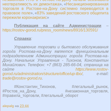
неотвратимость их демонтажа
», «
Несанкционированная
торговля в Ростове-на-Дону системно переводится в
правовое поле
», «
83% заведений ростовского общепита
пережили коронакризис
»
Публикация на сайте Администрации
–
https://rostov-gorod.ru/press_room/news/8916/130591/
Справка
:
Управление торговли и бытового обслуживания
города Ростова-на-Дону является функциональным
подразделением Администрации города Ростова-на-
Дону. Начальник Управления - Тихонов, Константин
Михайлович. Телефон: +7 (863) 285-66-04, страница на
сайте -
https://www.rostov-
gorod.ru/administration/structure/office/up-tbo/
, e-mail:
trade@rostov-gorod.ru
.
#Константин_Тихонов, #легальный_рынок,
#Ростов_на_Дону, #незаконная_торговля,
#правила_торговли, #легальный_оборот
alepalg
на
23:44