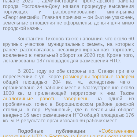
начале 2020 г. администрация Пролетарского района
города Ростова-на-Дону начала процедуру выселения
торгующих и расформирования мини-рынка
«Георгиевский». Главная причина – он был не узаконен,
земельные отношения не оформлены, деньги шли мимо
городской казны.
Константин Тихонов также напомнил, что около 60
крупных участков муниципальных земель, на которых
ранее располагалась несанкционированная торговля,
вовлечено в легальный оборот за 2020 год. Кроме того,
легализованы 187 площадок для размещения НТО.
В 2021 году по обе стороны пр. Стачки при его
пересечении с ул. Зорге
размещены торговые галереи
общей площадью 204 кв. м., вследствие чего
организовано 28 рабочих мест и благоустроенно около
1000 кв. м прилегающей территории к ним. Также
аналогичные работы завершены
на одной из
проблемных точек в Ворошиловском районе донской
столицы, в пер. Рубиновый, где в легальный оборот
введено 16 мест размещения НТО общей площадью 176
кв. м. В результате организовано 66 рабочих мест.
Подобные публикации
: «
Собственники
незаконных НТО в Ростове-на-Дону начали осознавать